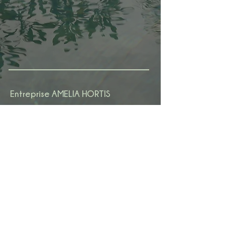
Entreprise AMELIA HORTIS
Monsieur SONNICK Mathieu
1 Lot. Sud Jarry ZAC de Houelbourg
97122 BAIE-MAHAULT
06 18 74 23 09
amelia.hortis@gmail.com